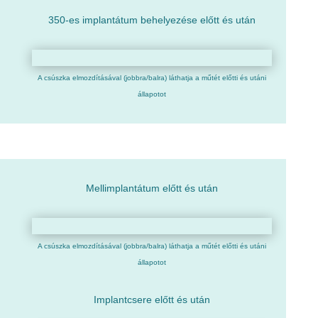
350-es implantátum behelyezése előtt és után
A csúszka elmozdításával (jobbra/balra) láthatja a műtét előtti és utáni
állapotot
Mellimplantátum előtt és után
A csúszka elmozdításával (jobbra/balra) láthatja a műtét előtti és utáni
állapotot
Implantcsere előtt és után