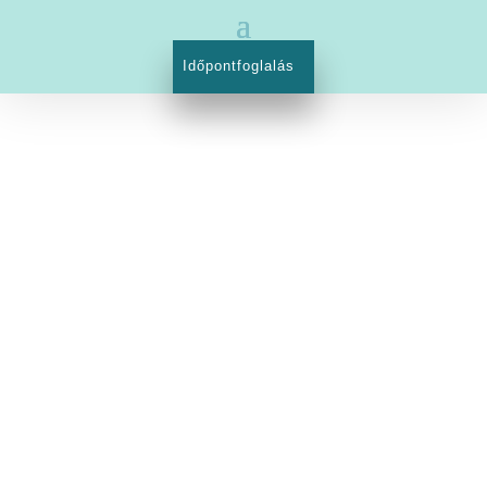
Időpontfoglalás
1023 Budapest, Margit utca 21.