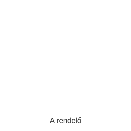
+36-30/299-1069
contact@ansariaesthetics.com
Időpontfoglalás
A rendelő