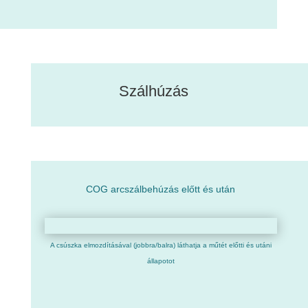
Szálhúzás
COG arcszálbehúzás előtt és után
A csúszka elmozdításával (jobbra/balra) láthatja a műtét előtti és utáni
állapotot