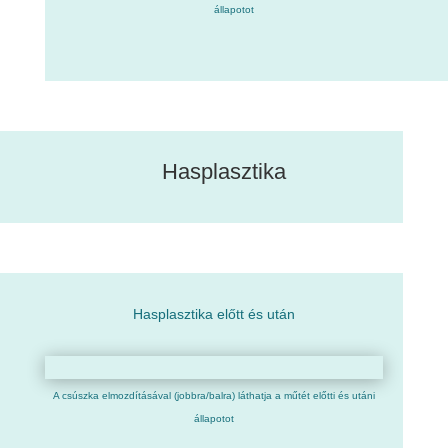
állapotot
Hasplasztika
Hasplasztika előtt és után
A csúszka elmozdításával (jobbra/balra) láthatja a műtét előtti és utáni
állapotot