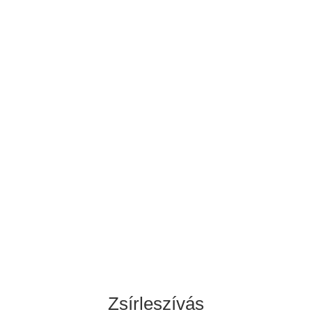
+36-30/299-1069
contact@ansariaesthetics.com
Időpontfoglalás
Zsírleszívás