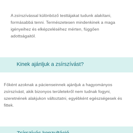
A zsírszívással különböző testtájakat tudunk alakítani,
formásabbá tenni. Természetesen mindenkinek a maga
igényeihez és elképzeléséhez mérten, függően
adottságaitól.
Kinek ajánljuk a zsírszívást?
Főként azoknak a pácienseinnek ajánljuk a hagyományos
zsírszívást, akik bizonyos területekről nem tudnak fogyni,
szeretnének alakjukon változtatni, egyébként egészségesek és
fittek.