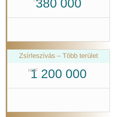
380 000
Zsírleszívás – Több terület
1 200 000
HUF