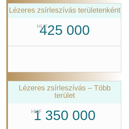
Lézeres zsírleszívás területenként
425 000
HUF
Lézeres zsírleszívás – Több
terület
1 350 000
HUF