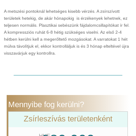
A metszési pontoknál lehetséges kisebb vérzés. A zsírszívott
területek hetekig, de akár hónapokig is érzékenyek lehetnek, ez
teljesen normális. Plasztikai sebészünk fájdalomcsillapítókat ír fel.
A kompressziós ruhát 6-8 hétig szükséges viselni. Az első 2-4
hétben kerülni kell a megerőltető mozgásokat. A varratokat 1 hét
múlva távolítjuk el, ekkor kontrolláljuk is és 3 hónap elteltével újra
visszavárjuk egy kontrollra.
Mennyibe fog kerülni?
Zsírleszívás területenként
HUF