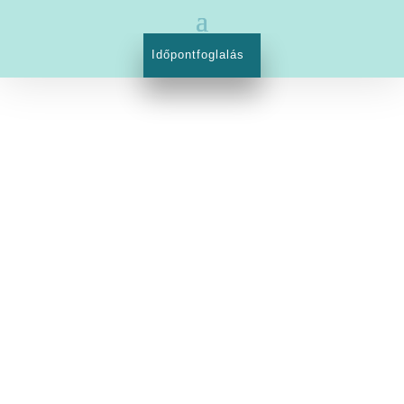
Időpontfoglalás
1023 Budapest, Margit utca 21.