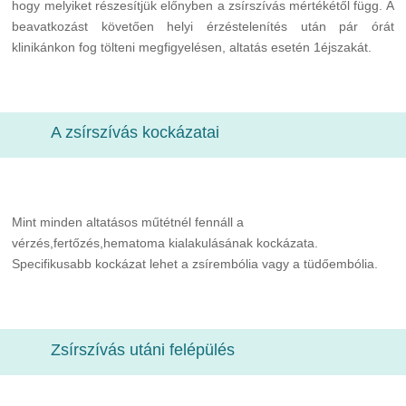
hogy melyiket részesítjük előnyben a zsírszívás mértékétől függ. A
beavatkozást követően helyi érzéstelenítés után pár órát
klinikánkon fog tölteni megfigyelésen, altatás esetén 1éjszakát.
A zsírszívás kockázatai
Mint minden altatásos műtétnél fennáll a
vérzés,fertőzés,hematoma kialakulásának kockázata.
Specifikusabb kockázat lehet a zsírembólia vagy a tüdőembólia.
Zsírszívás utáni felépülés