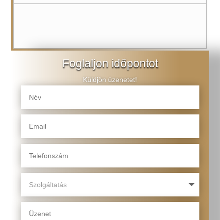
Foglaljon időpontot
Küldjön üzenetet!