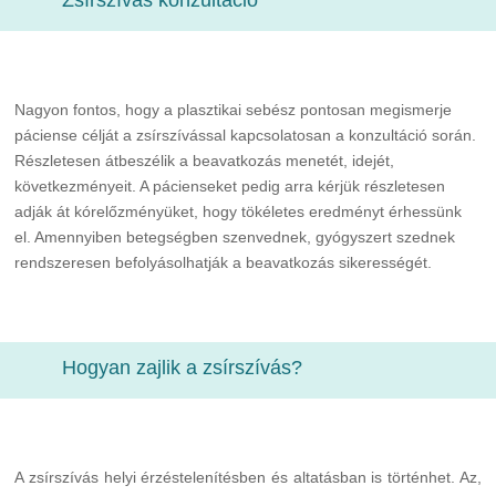
Zsírszívás konzultáció
Nagyon fontos, hogy a plasztikai sebész pontosan megismerje
páciense célját a zsírszívással kapcsolatosan a konzultáció során.
Részletesen átbeszélik a beavatkozás menetét, idejét,
következményeit. A pácienseket pedig arra kérjük részletesen
adják át kórelőzményüket, hogy tökéletes eredményt érhessünk
el. Amennyiben betegségben szenvednek, gyógyszert szednek
rendszeresen befolyásolhatják a beavatkozás sikerességét.
Hogyan zajlik a zsírszívás?
A zsírszívás helyi érzéstelenítésben és altatásban is történhet. Az,